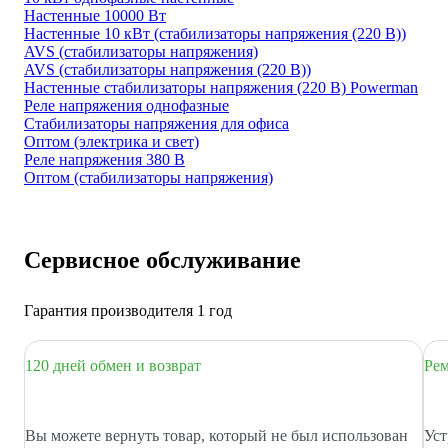
Настенные 10000 Вт
Настенные 10 кВт (стабилизаторы напряжения (220 В))
AVS (стабилизаторы напряжения)
AVS (стабилизаторы напряжения (220 В))
Настенные стабилизаторы напряжения (220 В) Powerman
Реле напряжения однофазные
Стабилизаторы напряжения для офиса
Оптом (электрика и свет)
Реле напряжения 380 В
Оптом (стабилизаторы напряжения)
Сервисное обслуживание
Гарантия производителя 1 год
120 дней обмен и возврат
Рем
Вы можете вернуть товар, который не был использован
Уст