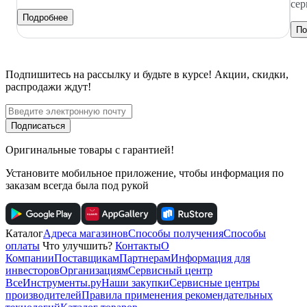
сер
Подробнее
По
Подпишитесь
на рассылку
и будьте в курсе! Акции, скидки,
распродажи ждут!
Подписаться
Оригинальные товары с гарантией!
Установите мобильное приложение, чтобы информация по
заказам всегда была под рукой
Каталог
Адреса магазинов
Способы получения
Способы
оплаты
Что улучшить?
Контакты
О
Компании
Поставщикам
Партнерам
Информация для
инвесторов
Организациям
Сервисный центр
ВсеИнструменты.ру
Наши закупки
Сервисные центры
производителей
Правила применения рекомендательных