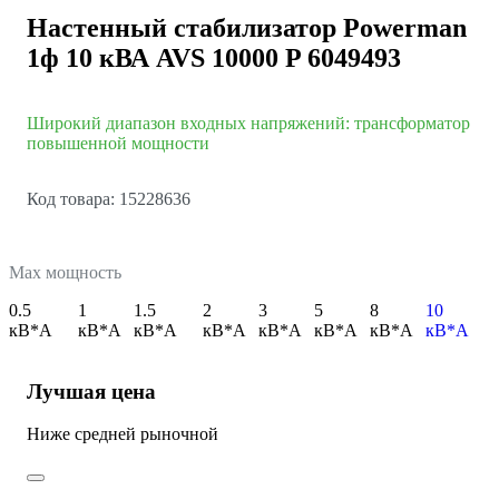
Настенный стабилизатор Powerman
1ф 10 кВА AVS 10000 P 6049493
Широкий диапазон входных напряжений: трансформатор
повышенной мощности
Код товара: 15228636
Max мощность
0.5
1
1.5
2
3
5
8
10
кВ*А
кВ*А
кВ*А
кВ*А
кВ*А
кВ*А
кВ*А
кВ*А
Лучшая цена
Ниже средней рыночной