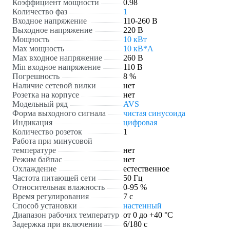
Коэффициент мощности
0.98
Количество фаз
1
Входное напряжение
110-260 В
Выходное напряжение
220 В
Мощность
10 кВт
Max мощность
10 кВ*А
Max входное напряжение
260 В
Min входное напряжение
110 В
Погрешность
8 %
Наличие сетевой вилки
нет
Розетка на корпусе
нет
Модельный ряд
AVS
Форма выходного сигнала
чистая синусоида
Индикация
цифровая
Количество розеток
1
Работа при минусовой
температуре
нет
Режим байпас
нет
Охлаждение
естественное
Частота питающей сети
50 Гц
Относительная влажность
0-95 %
Время регулирования
7 с
Способ установки
настенный
Диапазон рабочих температур
от 0 до +40 °С
Задержка при включении
6/180 с